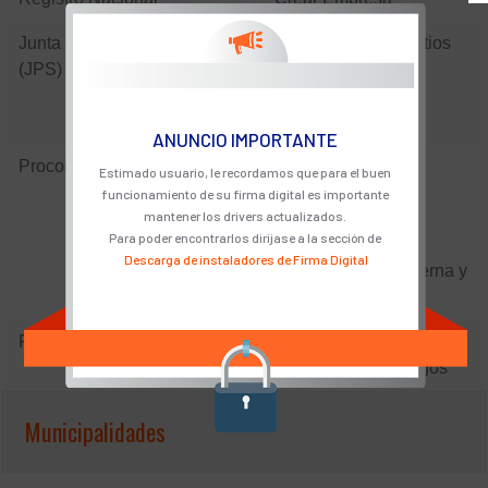
Junta de Protección Social
Autenticación en Sitios
(JPS)
Internos
Firma en Sistemas
Internos
ANUNCIO IMPORTANTE
Procomer
Registro de zonas
Estimado usuario, le recordamos que para el buen
francas
funcionamiento de su firma digital es importante
mantener los drivers actualizados.
Trámites de zonas
Para poder encontrarlos diríjase a la sección de
francas
Descarga de instaladores de Firma Digital
Documentación Interna y
Externa
Recope
PetroWeb para pedidos,
facturación, citas, pagos
Municipalidades