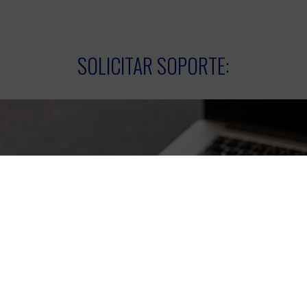
SOLICITAR SOPORTE:
Por
Por Chat
Por Email
Teléfono
Click Aquí
helpdesk@soportefirmadigital.co
+506 2528-4949