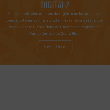
DIGITAL?
Existen múltiples oficinas de registro en las que usted
puede obtener su Firma Digital. Para mayor detalle, por
favor visite la Lista Oficial de Oficinas de Registro del
Banco Central de Costa Rica.
Ver Lista