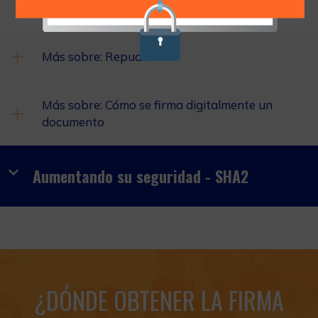
en completarse con el poder computacional existente).
Más sobre: Repudio
Más sobre: Cómo se firma digitalmente un
documento
Aumentando su seguridad - SHA2
¿DÓNDE OBTENER LA FIRMA