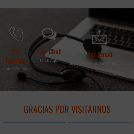
Por
Por Chat
Por Email
Teléfono
Click Aquí
helpdesk@soportefirmadigital.co
+506 2528-4949
GRACIAS POR VISITARNOS