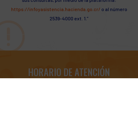
https://infoyasistencia.hacienda.go.cr/
o al número
2539-4000 ext. 1.”
HORARIO DE ATENCIÓN
Lunes a Sábado
de 8:00am a 6:00pm
Obtener Asistencia Remota