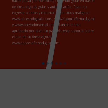
Recuerde que nuestro sitio web nunca solicitará su
hacen pasar por nosotros, fingiendo guiar en pasos
contraseña y usuario para ingresar a ninguna institución
de firma digital, guías y autenticación, favor no
financiera. Cuando ingrese a un sitio web requiriendo soporte
ingresar a estos y reportar como sitios malignos:
con respecto al uso de su firma digital, verifique que este
www.accesodigitalcr.com, www.soportefirma.digital
cuente con los sellos de seguridad respectivos, tal y como
y www.activadorvirtual.com. El único medio
los tiene este sitio web al pie de la página.
aprobado por el BCCR para obtener soporte sobre
el uso de su firma digital, es
www.soportefirmadigital.com